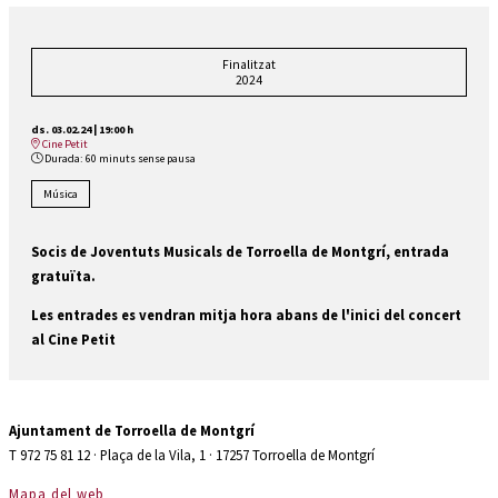
Finalitzat
2024
ds. 03.02.24
|
19:00 h
Cine Petit
Durada:
60 minuts sense pausa
Música
Socis de Joventuts Musicals de Torroella de Montgrí, entrada
gratuïta.
Les entrades es vendran mitja hora abans de l'inici del concert
al Cine Petit
Ajuntament de Torroella de Montgrí
T 972 75 81 12 · Plaça de la Vila, 1 · 17257 Torroella de Montgrí
Mapa del web