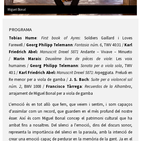
Miguel Bonal
Diapositiva 1 de 1
PROGRAMA
Tobias Hume
:
First book of Ayres
: Soldiers Gaillard i Loves
Farewell /
Georg Philipp Telemann
:
Fantasia núm. 6
, TWV 40:31 /
Karl
Friedrich Abel:
Manuscrit Drexel 5871
Andante – Vivave – Minueto
/
Marin Marais
:
Deuxième livre de pièces de viole
: Les voix
humaines /
Georg Philipp Telemann
:
Sonata per a viola sola
, TWV
40:1 /
Karl Friedrich Abel:
Manuscrit Drexel 5871:
Arpeggiata. Preludi en
Re menor per a viola de gamba /
J. S. Bach
:
Suite per a violoncel sol
núm. 2
, BWV 1008 /
Francisco Tàrrega
:
Recuerdos de la Alhambra
,
arrajament de Miguel Bonal per a viola de gamba
L'emoció és en tot allò que fem, que veiem i sentim, i som capaços
d'assimilar com un record, que guardem en el més profund del nostre
ésser. Així és com Miguel Bonal concep el patrimoni cultural que ha
arribat fins a nosaltres. Del silenci a l'emoció, dins del discurs sonor,
representa la importància del silenci en la paraula, amb la intenció de
crear una emoció capaç de perdurar en la memòria de la gent. Ja en el