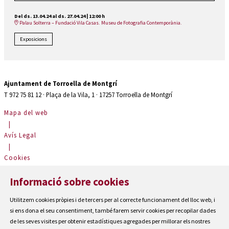
Del ds. 13.04.24
al ds. 27.04.24
|
12:00 h
Palau Solterra – Fundació Vila Casas. Museu de Fotografia Contemporània.
Exposicions
Ajuntament de Torroella de Montgrí
T 972 75 81 12 · Plaça de la Vila, 1 · 17257 Torroella de Montgrí
Mapa del web
|
Avís Legal
|
Cookies
|
Informació sobre cookies
Contactar
|
Utilitzem cookies pròpies i de tercers per al correcte funcionament del lloc web, i
Accessibilitat
si ens dona el seu consentiment, també farem servir cookies per recopilar dades
de les seves visites per obtenir estadístiques agregades per millorar els nostres