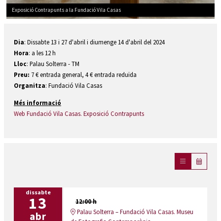
Exposició Contrapunts a la Fundació Vila Casas
Diapositiva 1 de 1
Dia
: Dissabte 13 i 27 d'abril i diumenge 14 d'abril del 2024
Hora
: a les 12 h
Lloc
: Palau Solterra - TM
Preu:
7 € entrada general, 4 € entrada reduïda
Organitza
: Fundació Vila Casas
Més informació
Web Fundació Vila Casas. Exposició Contrapunts
dissabte
13
12:00 h
Palau Solterra – Fundació Vila Casas. Museu
abr