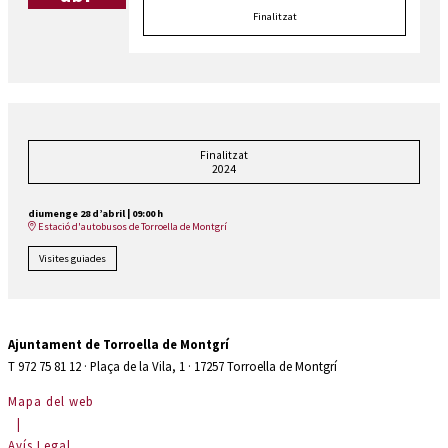
Finalitzat
Finalitzat
2024
diumenge 28 d’abril
|
09:00 h
Estació d'autobusos de Torroella de Montgrí
Visites guiades
Ajuntament de Torroella de Montgrí
T 972 75 81 12 · Plaça de la Vila, 1 · 17257 Torroella de Montgrí
Mapa del web
|
Avís Legal