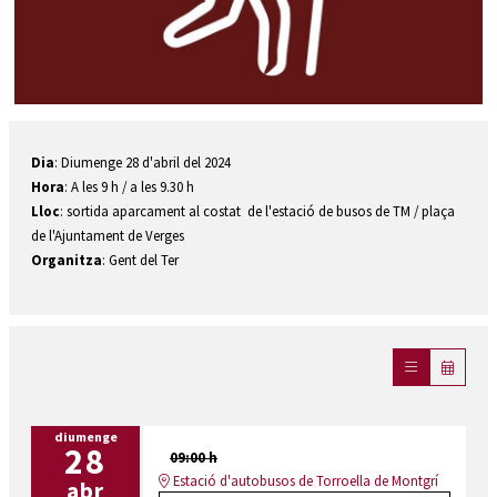
Diapositiva 1 de 1
Dia
: Diumenge 28 d'abril del 2024
Hora
: A les 9 h / a les 9.30 h
Lloc
: sortida aparcament al costat de l'estació de busos de TM / plaça
de l'Ajuntament de Verges
Organitza
: Gent del Ter
diumenge
28
09:00 h
Estació d'autobusos de Torroella de Montgrí
abr