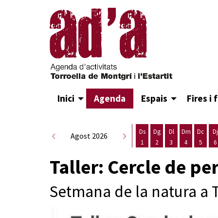
Inici
Agenda
Espais
Fires i 
Ds
Dg
Dl
Dm
Dc
Dj
Agost 2026
1
2
3
4
5
6
Dissabte 1 d'agost
Diumenge 2 d'agost
Dilluns 3 d'agost
Dimarts 4 d
Dimecr
D
Taller: Cercle de p
Setmana de la natura a 