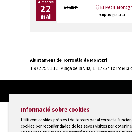
dimecres
22
17:30 h
El Petit Montgrí
Inscripció gratuïta
mai
Ajuntament de Torroella de Montgrí
T 972 75 81 12 · Plaça de la Vila, 1 · 17257 Torroella
Informació sobre cookies
Utilitzem cookies pròpies i de tercers per al correcte funcio
cookies per recopilar dades de les seves visites per obtenir e