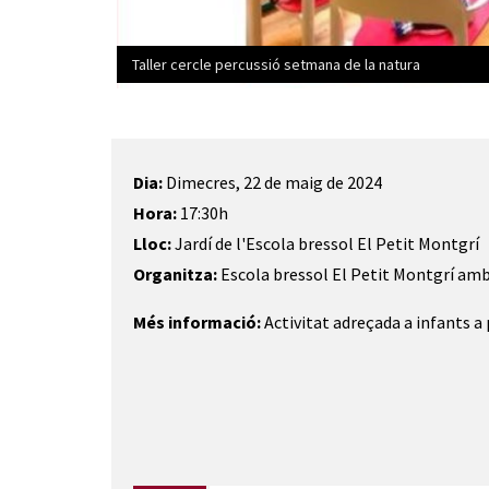
Taller cercle percussió setmana de la natura
Diapositiva 1 de 1
Dia:
Dimecres, 22 de maig de 2024
Hora:
17:30h
Lloc:
Jardí de l'Escola bressol El Petit Montgrí
Organitza:
Escola bressol El Petit Montgrí amb
Més informació:
Activitat adreçada a infants a 