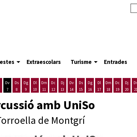
festes
Extraescolars
Turisme
Entrades
Dv
Ds
Dg
Dl
Dm
Dc
Dj
Dv
Ds
Dg
Dl
Dm
Dc
Dj
D
7
8
9
10
11
12
13
14
15
16
17
18
19
20
2
'agost
es 5 d'agost
ijous 6 d'agost
Divendres 7 d'agost
Dissabte 8 d'agost
Diumenge 9 d'agost
Dilluns 10 d'agost
Dimarts 11 d'agost
Dimecres 12 d'agost
Dijous 13 d'agost
Divendres 14 d'agost
Dissabte 15 d'agost
Diumenge 16 d'agost
Dilluns 17 d'agost
Dimarts 18 d'ago
Dimecres 19
Dijous
ercussió amb UniSo
Torroella de Montgrí