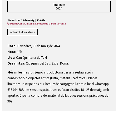
Finalitzat
2024
divendres 10 de maig
|
19:00 h
Pati de Can Quintana al Museu de la Mediterrània
Activitats formatives
Data:
Divendres, 10 de maig de 2024
Hora:
19h
Lloc:
Can Quintana de TdM
Organitza:
Xibeques del Cau. Espai Dona.
Més informació:
Sessió introductòria per a la restauració i
conservació d'objectes antics (fusta, metalls i ceràmica). Places
limitades. Inscripcions a: xibequesdelcau@gmail.com o bé al whatsapp
636 044 686. Les sessions pràctiques es faran els dies 18 i 25 de maig amb
aportació per la compra del material de les dues sessions pràctiques de
30€