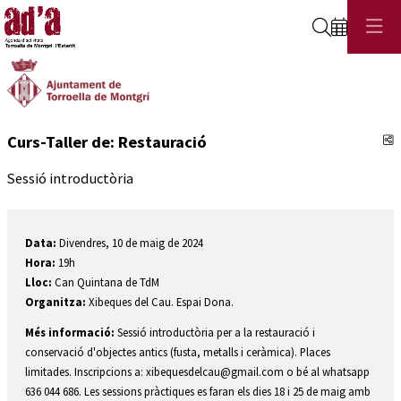
Cerca
C
Curs-Taller de: Restauració
Sessió introductòria
Data:
Divendres, 10 de maig de 2024
Hora:
19h
Lloc:
Can Quintana de TdM
Organitza:
Xibeques del Cau. Espai Dona.
Més informació:
Sessió introductòria per a la restauració i
conservació d'objectes antics (fusta, metalls i ceràmica). Places
limitades. Inscripcions a: xibequesdelcau@gmail.com o bé al whatsapp
636 044 686. Les sessions pràctiques es faran els dies 18 i 25 de maig amb