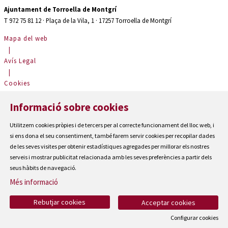
Ajuntament de Torroella de Montgrí
T 972 75 81 12 · Plaça de la Vila, 1 · 17257 Torroella de Montgrí
Mapa del web
|
Avís Legal
|
Cookies
|
Informació sobre cookies
Contactar
|
Utilitzem cookies pròpies i de tercers per al correcte funcionament del lloc web, i
Accessibilitat
si ens dona el seu consentiment, també farem servir cookies per recopilar dades
de les seves visites per obtenir estadístiques agregades per millorar els nostres
serveis i mostrar publicitat relacionada amb les seves preferències a partir dels
seus hàbits de navegació.
Més informació
Rebutjar cookies
Acceptar cookies
Configurar cookies