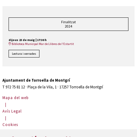
Finalitzat
2024
dijous 23 de maig
|
17:30 h
Biblioteca Municipal Mar de Llibres de l'Estartit
Lectura i xerrades
Ajuntament de Torroella de Montgrí
T 972 75 81 12 · Plaça de la Vila, 1 · 17257 Torroella de Montgrí
Mapa del web
|
Avís Legal
|
Cookies
|