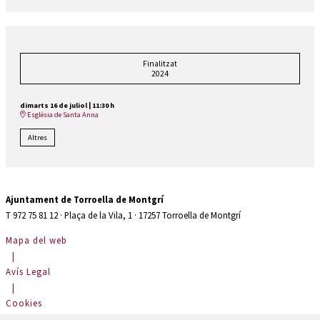
Finalitzat
2024
dimarts 16 de juliol
|
11:30 h
Església de Santa Anna
Altres
Ajuntament de Torroella de Montgrí
T 972 75 81 12 · Plaça de la Vila, 1 · 17257 Torroella de Montgrí
Mapa del web
|
Avís Legal
|
Cookies
|