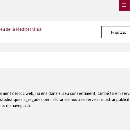
eu de la Mediterrània
Finalitzat
Mapa del web
|
Avís
 de Montgrí
nament del lloc web, i si ens dona el seu consentiment, també farem servi
stadístiques agregades per millorar els nostres serveis i mostrar publicit
bits de navegació.