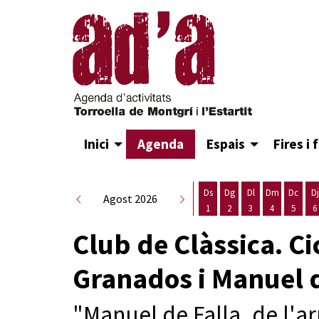
Inici
Agenda
Espais
Fires i 
Ds
Dg
Dl
Dm
Dc
Dj
Agost 2026
1
2
3
4
5
6
Dissabte 1 d'agost
Diumenge 2 d'agost
Dilluns 3 d'agost
Dimarts 4 d
Dimecr
D
Club de Clàssica. Ci
Granados i Manuel d
"Manuel de Falla, de l'ar