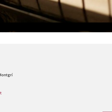
 Montgrí
t