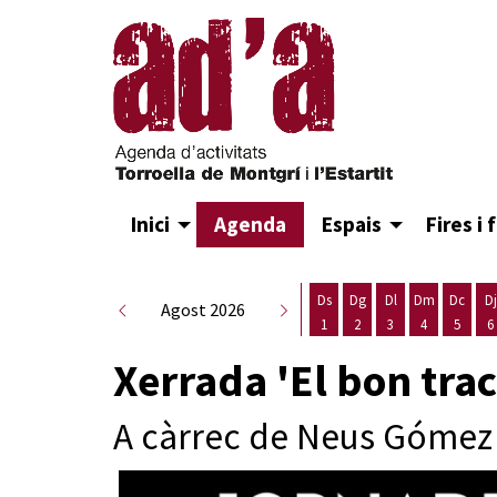
Inici
Agenda
Espais
Fires i 
Ds
Dg
Dl
Dm
Dc
Dj
Agost 2026
1
2
3
4
5
6
Dissabte 1 d'agost
Diumenge 2 d'agost
Dilluns 3 d'agost
Dimarts 4 d
Dimecr
D
Xerrada 'El bon trac
A càrrec de Neus Gómez