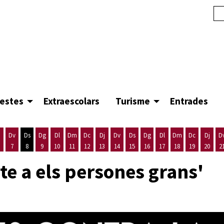
festes
Extraescolars
Turisme
Entrades
Dv
Ds
Dg
Dl
Dm
Dc
Dj
Dv
Ds
Dg
Dl
Dm
Dc
Dj
D
7
8
9
10
11
12
13
14
15
16
17
18
19
20
2
'agost
es 5 d'agost
ijous 6 d'agost
Divendres 7 d'agost
Dissabte 8 d'agost
Diumenge 9 d'agost
Dilluns 10 d'agost
Dimarts 11 d'agost
Dimecres 12 d'agost
Dijous 13 d'agost
Divendres 14 d'agost
Dissabte 15 d'agost
Diumenge 16 d'agost
Dilluns 17 d'agost
Dimarts 18 d'ago
Dimecres 19
Dijous
te a els persones grans'