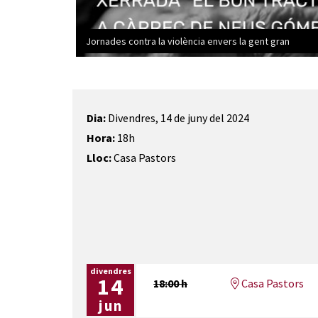
Jornades contra la violència envers la gent gran
Diapositiva 1 de 1
Dia:
Divendres, 14 de juny del 2024
Hora:
18h
Lloc:
Casa Pastors
divendres
14
18:00 h
Casa Pastors
jun