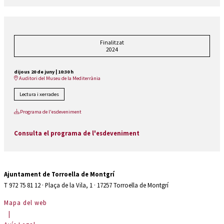
Finalitzat
2024
dijous 20 de juny
|
10:30 h
Auditori del Museu de la Mediterrània
Lectura i xerrades
Programa de l'esdeveniment
Consulta el programa de l'esdeveniment
Ajuntament de Torroella de Montgrí
T 972 75 81 12 · Plaça de la Vila, 1 · 17257 Torroella de Montgrí
Mapa del web
|