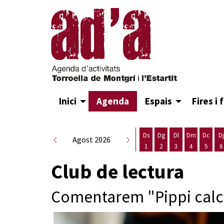
Inici
Agenda
Espais
Fires i 
Ds
Dg
Dl
Dm
Dc
Dj
Agost 2026
1
2
3
4
5
6
Dissabte 1 d'agost
Diumenge 2 d'agost
Dilluns 3 d'agost
Dimarts 4 d
Dimecr
D
Club de lectura
Comentarem "Pippi calce