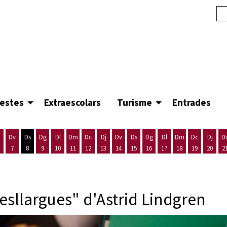
festes
Extraescolars
Turisme
Entrades
Dv
Ds
Dg
Dl
Dm
Dc
Dj
Dv
Ds
Dg
Dl
Dm
Dc
Dj
D
7
8
9
10
11
12
13
14
15
16
17
18
19
20
2
'agost
es 5 d'agost
ijous 6 d'agost
Divendres 7 d'agost
Dissabte 8 d'agost
Diumenge 9 d'agost
Dilluns 10 d'agost
Dimarts 11 d'agost
Dimecres 12 d'agost
Dijous 13 d'agost
Divendres 14 d'agost
Dissabte 15 d'agost
Diumenge 16 d'agost
Dilluns 17 d'agost
Dimarts 18 d'ago
Dimecres 19
Dijous
sllargues" d'Astrid Lindgren