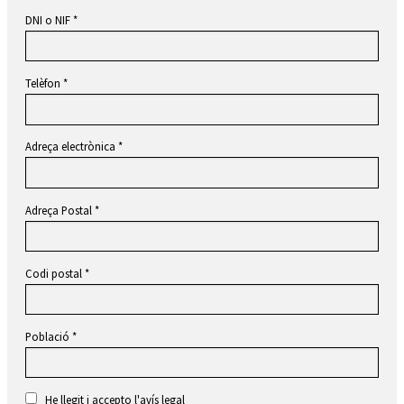
DNI o NIF
*
Telèfon
*
Adreça electrònica
*
Adreça Postal
*
Codi postal
*
Població
*
He llegit i accepto l'
avís legal