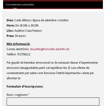
Curs emocions saludables
Diapositiva 1 de 1
Dies:
Cada dilluns i dijous de setembre i octubre
Hora:
De 18:10h a 20:10h
Lloc:
Auditori Casa Pastors
Preu:
30 euros
Més informació:
Correu electrònic:
douahbi@torroella-estartit.cat
Telèfon: 972758112
Per gaudir de benestar emocional no és necessari deixar d’experimentar
emocions desagradables però cal equilibrar-les. El curs ofereix els
coneixements per saber com funciona l’estrès hiperreactiu i eines per
afrontar-lo
Formulari d'inscripcions:
Nom i cognoms
*