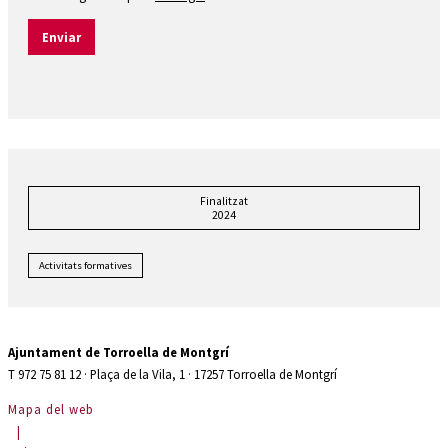
Enviar
Finalitzat
2024
Activitats formatives
Ajuntament de Torroella de Montgrí
T 972 75 81 12 · Plaça de la Vila, 1 · 17257 Torroella de Montgrí
Mapa del web
|