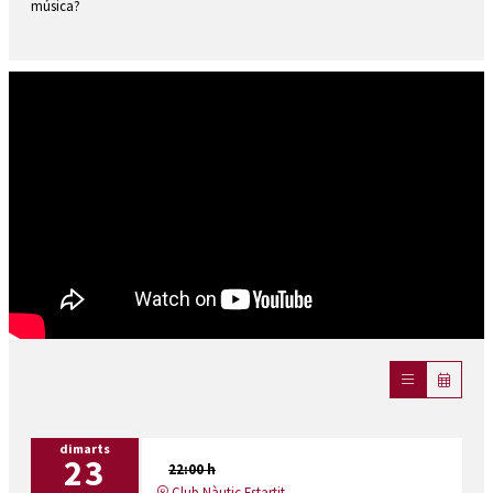
música?
dimarts
23
22:00 h
Club Nàutic Estartit