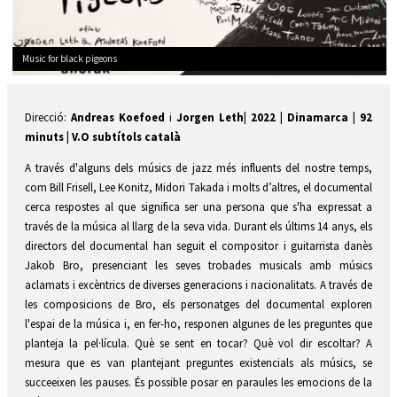
Music for black pigeons
Diapositiva 2 de 2: Music for black pigeons
Direcció:
Andreas Koefoed
i
Jorgen Leth| 2022 | Dinamarca | 92
minuts | V.O subtítols català
A través d'alguns dels músics de jazz més influents del nostre temps,
com Bill Frisell, Lee Konitz, Midori Takada i molts d’altres, el documental
cerca respostes al que significa ser una persona que s'ha expressat a
través de la música al llarg de la seva vida. Durant els últims 14 anys, els
directors del documental han seguit el compositor i guitarrista danès
Jakob Bro, presenciant les seves trobades musicals amb músics
aclamats i excèntrics de diverses generacions i nacionalitats. A través de
les composicions de Bro, els personatges del documental exploren
l'espai de la música i, en fer-ho, responen algunes de les preguntes que
planteja la pel·lícula. Què se sent en tocar? Què vol dir escoltar? A
mesura que es van plantejant preguntes existencials als músics, se
succeeixen les pauses. És possible posar en paraules les emocions de la