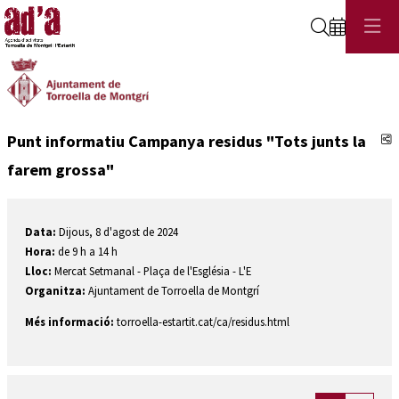
Cerca
C
Punt informatiu Campanya residus "Tots junts la
farem grossa"
Data:
Dijous, 8 d'agost de 2024
Hora:
de 9 h a 14 h
Lloc:
Mercat Setmanal - Plaça de l'Església - L'E
Organitza:
Ajuntament de Torroella de Montgrí
Més informació:
torroella-estartit.cat/ca/residus.html