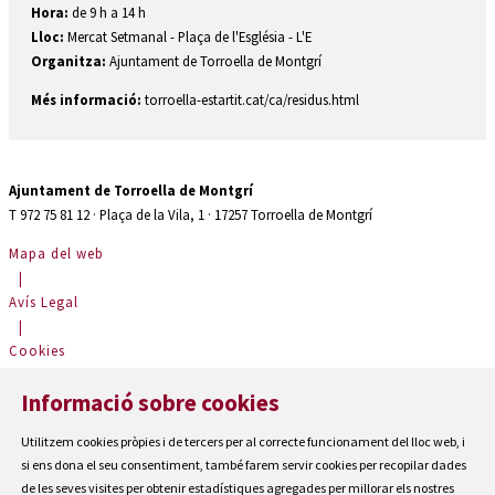
Hora:
de 9 h a 14 h
Lloc:
Mercat Setmanal - Plaça de l'Església - L'E
Organitza:
Ajuntament de Torroella de Montgrí
Més informació:
torroella-estartit.cat/ca/residus.html
Ajuntament de Torroella de Montgrí
T 972 75 81 12 · Plaça de la Vila, 1 · 17257 Torroella de Montgrí
Mapa del web
|
Avís Legal
|
Cookies
|
Informació sobre cookies
Contactar
|
Utilitzem cookies pròpies i de tercers per al correcte funcionament del lloc web, i
Accessibilitat
si ens dona el seu consentiment, també farem servir cookies per recopilar dades
de les seves visites per obtenir estadístiques agregades per millorar els nostres