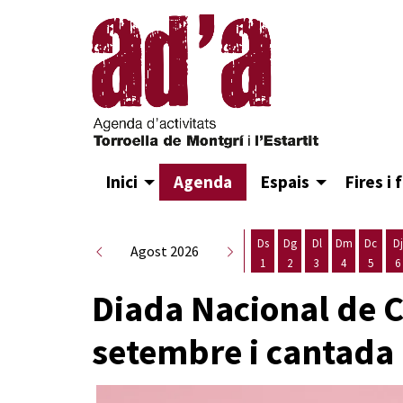
Inici
Agenda
Espais
Fires i 
Ds
Dg
Dl
Dm
Dc
Dj
Agost 2026
1
2
3
4
5
6
Dissabte 1 d'agost
Diumenge 2 d'agost
Dilluns 3 d'agost
Dimarts 4 d
Dimecr
D
Diada Nacional de C
setembre i cantada d