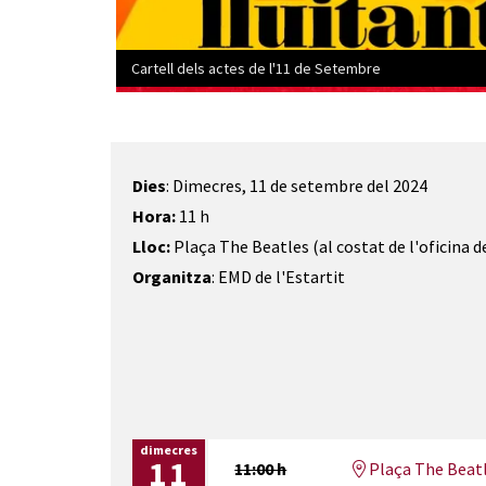
Cartell dels actes de l'11 de Setembre
Diapositiva 1 de 1
Dies
: Dimecres, 11 de setembre del 2024
Hora:
11 h
Lloc:
Plaça The Beatles (al costat de l'oficina de
Organitza
: EMD de l'Estartit
dimecres
11
11:00 h
Plaça The Beat