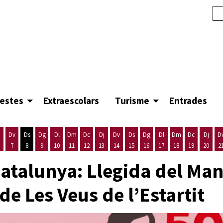
festes
Extraescolars
Turisme
Entrades
Dv
Ds
Dg
Dl
Dm
Dc
Dj
Dv
Ds
Dg
Dl
Dm
Dc
Dj
D
7
8
9
10
11
12
13
14
15
16
17
18
19
20
2
'agost
es 5 d'agost
ijous 6 d'agost
Divendres 7 d'agost
Dissabte 8 d'agost
Diumenge 9 d'agost
Dilluns 10 d'agost
Dimarts 11 d'agost
Dimecres 12 d'agost
Dijous 13 d'agost
Divendres 14 d'agost
Dissabte 15 d'agost
Diumenge 16 d'agost
Dilluns 17 d'agost
Dimarts 18 d'ago
Dimecres 19
Dijous
atalunya: Llegida del Mani
e Les Veus de l’Estartit