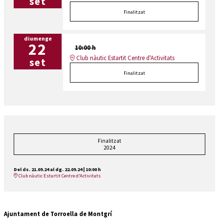
set
Finalitzat
diumenge
22
10:00 h
Club nàutic Estartit Centre d'Activitats
set
Finalitzat
Finalitzat
2024
Del ds. 21.09.24
al dg. 22.09.24
|
10:00 h
Club nàutic Estartit Centre d'Activitats
Ajuntament de Torroella de Montgrí