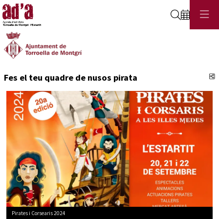
Cerca
C
Fes el teu quadre de nusos pirata
Pirates i Corsearis 2024