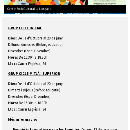
Centre SocioCultural La Llongada
Diapositiva 1 de 1
GRUP CICLE INICIAL
Dies:
De l'1 d'Octubre al 20 de juny
Dilluns i dimecres (Reforç educatiu)
Divendres (Espai Divendres)
Hora:
De 16.30h a 18.30h
Lloc:
Carrer Església, 84
GRUP CICLE MITJÀ I SUPERIOR
Dies:
De l'1 d'Octubre al 20 de juny
Dimarts i Dijous (Reforç educatiu)
Divendres (Espai Divendres)
Hora:
De 16.30h a 18.30h
Lloc:
Carrer Església, 84
Més informació:
Reunió informativa per a les famílies:
Dijous, 12 de setembre