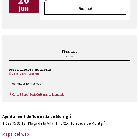
20
jun
Finalitzat
Finalitzat
2025
Del dt. 01.10.24
al dv. 20.06.25
Espai Jove l'Estartit
Activitats formatives
Cartell Espai SocioCultural La Llongada
Ajuntament de Torroella de Montgrí
T 972 75 81 12 · Plaça de la Vila, 1 · 17257 Torroella de Montgrí
Mapa del web