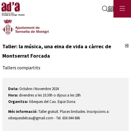
Cerca
C
Taller: la música, una eina de vida a càrrec de
Montserrat Forcada
Tallers compartits
Data:
Octubre i Novembre 2024
Hora:
divendres a les 10.30h o dijous a les 18h
Organitza:
Xibeques del Cau. Espai Dona
Més informació:
Taller gratuït. Places limitades. Inscripcions a:
xibequesdelcau@gmail.com - Tel. 636 044 686