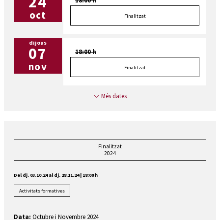
24
18:00 h
oct
Finalitzat
dijous
07
18:00 h
nov
Finalitzat
Més dates
Finalitzat
2024
Del dj. 03.10.24
al dj. 28.11.24
|
18:00 h
Activitats formatives
Data:
Octubre i Novembre 2024