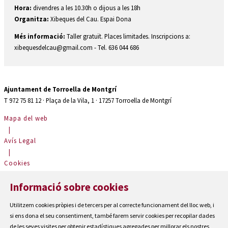
Hora:
divendres a les 10.30h o dijous a les 18h
Organitza:
Xibeques del Cau. Espai Dona
Més informació:
Taller gratuït. Places limitades. Inscripcions a:
xibequesdelcau@gmail.com - Tel. 636 044 686
Ajuntament de Torroella de Montgrí
T 972 75 81 12 · Plaça de la Vila, 1 · 17257 Torroella de Montgrí
Mapa del web
|
Avís Legal
|
Cookies
|
Informació sobre cookies
Contactar
|
Utilitzem cookies pròpies i de tercers per al correcte funcionament del lloc web, i
Accessibilitat
si ens dona el seu consentiment, també farem servir cookies per recopilar dades
de les seves visites per obtenir estadístiques agregades per millorar els nostres