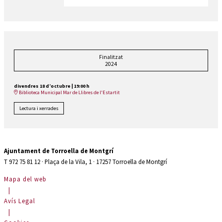
Finalitzat
2024
divendres 18 d’octubre
|
19:00 h
Biblioteca Municipal Mar de Llibres de l'Estartit
Lectura i xerrades
Ajuntament de Torroella de Montgrí
T 972 75 81 12 · Plaça de la Vila, 1 · 17257 Torroella de Montgrí
Mapa del web
|
Avís Legal
|