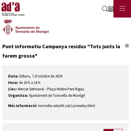
Cerca
C
Punt informatiu Campanya residus "Tots junts la
farem grossa"
Data:
Dilluns, 7 d'octubre de 2024
Hora:
de 10 h a 14 h
Lloc:
Mercat Setmanal - Plaça Mestre Pere Rigau
Organitza:
Ajuntament de Torroella de Montgrí
Més informació:
torroella-estartit.cat/ca/residus.html