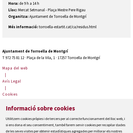
Hora:
de 9 h a 14 h
Lloc:
Mercat Setmanal - Plaça Mestre Pere Rigau
Organitza:
Ajuntament de Torroella de Montgrí
Més informació:
torroella-estartit.cat/ca/residus.html
Ajuntament de Torroella de Montgrí
T 972 75 81 12 · Plaça de la Vila, 1 · 17257 Torroella de Montgrí
Mapa del web
|
Avís Legal
|
Cookies
|
Informació sobre cookies
Contactar
|
Utilitzem cookies pròpies i de tercers per al correcte funcionament del lloc web, i
Accessibilitat
si ens dona el seu consentiment, també farem servir cookies per recopilar dades
de les seves visites per obtenir estadístiques agregades per millorar els nostres