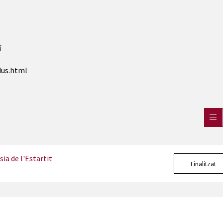
E
í
dus.html
ia de l'Estartit
Finalitzat