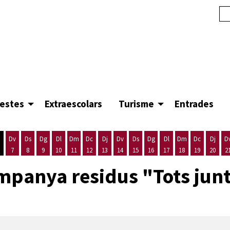
festes
Extraescolars
Turisme
Entrades
Dv
Ds
Dg
Dl
Dm
Dc
Dj
Dv
Ds
Dg
Dl
Dm
Dc
Dj
D
7
8
9
10
11
12
13
14
15
16
17
18
19
20
2
'agost
es 5 d'agost
ijous 6 d'agost
Divendres 7 d'agost
Dissabte 8 d'agost
Diumenge 9 d'agost
Dilluns 10 d'agost
Dimarts 11 d'agost
Dimecres 12 d'agost
Dijous 13 d'agost
Divendres 14 d'agost
Dissabte 15 d'agost
Diumenge 16 d'agost
Dilluns 17 d'agost
Dimarts 18 d'ago
Dimecres 19
Dijous
mpanya residus "Tots junt