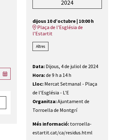
2024
dijous 10 d’octubre
|
10:00 h
Plaça de l'Església de
l'Estartit
Altres
Data:
Dijous, 4 de juliol de 2024
Hora:
de 9 h a 14 h
Lloc:
Mercat Setmanal - Plaça
de l'Església - L'E
Organitza:
Ajuntament de
Torroella de Montgrí
Més informació:
torroella-
estartit.cat/ca/residus.html