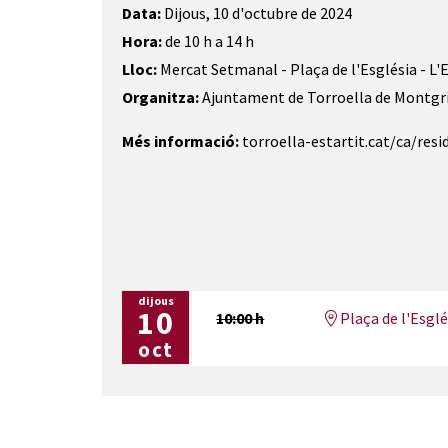
Data:
Dijous, 10 d'octubre de 2024
Hora:
de 10 h a 14 h
Lloc:
Mercat Setmanal - Plaça de l'Església - L'
Organitza:
Ajuntament de Torroella de Montgr
Més informació:
torroella-estartit.cat/ca/resi
dijous
10
10:00 h
Plaça de l'Esglés
oct