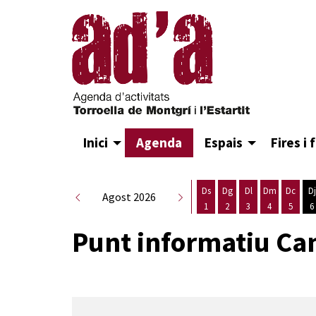
Inici
Agenda
Espais
Fires i 
Ds
Dg
Dl
Dm
Dc
Dj
Agost 2026
1
2
3
4
5
6
Dissabte 1 d'agost
Diumenge 2 d'agost
Dilluns 3 d'agost
Dimarts 4 d
Dimecr
D
Punt informatiu Ca