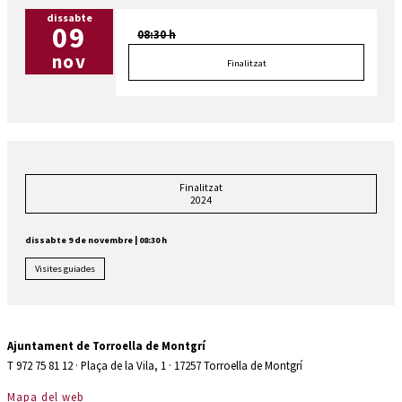
dissabte
09
08:30 h
nov
Finalitzat
Finalitzat
2024
dissabte 9 de novembre
|
08:30 h
Visites guiades
Ajuntament de Torroella de Montgrí
T 972 75 81 12 · Plaça de la Vila, 1 · 17257 Torroella de Montgrí
Mapa del web