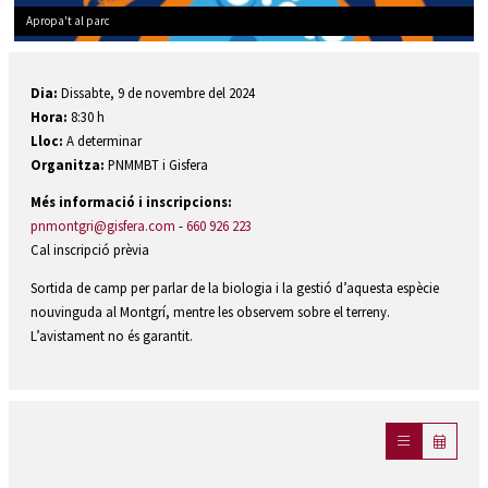
Apropa't al parc
Diapositiva 1 de 1
Dia:
Dissabte, 9 de novembre del 2024
Hora:
8:30 h
Lloc:
A determinar
Organitza:
PNMMBT i Gisfera
Més informació i inscripcions:
pnmontgri@gisfera.com
-
660 926 223
Cal inscripció prèvia
Sortida de camp per parlar de la biologia i la gestió d’aquesta espècie
nouvinguda al Montgrí, mentre les observem sobre el terreny.
L’avistament no és garantit.