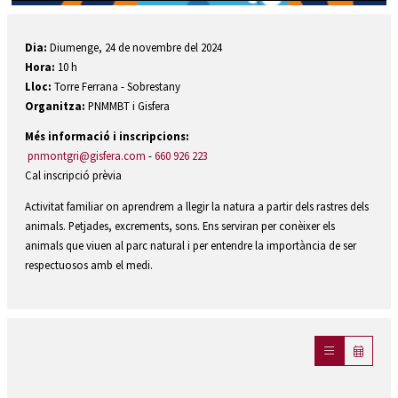
Diapositiva 1 de 1
Dia:
Diumenge, 24 de novembre del 2024
Hora:
10 h
Lloc:
Torre Ferrana - Sobrestany
Organitza:
PNMMBT i Gisfera
Més informació i inscripcions:
pnmontgri@gisfera.com
-
660 926 223
Cal inscripció prèvia
Activitat familiar on aprendrem a llegir la natura a partir dels rastres dels
animals. Petjades, excrements, sons. Ens serviran per conèixer els
animals que viuen al parc natural i per entendre la importància de ser
respectuosos amb el medi.