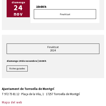
diumenge
24
10:00 h
nov
Finalitzat
Finalitzat
2024
diumenge 24 de novembre
|
10:00 h
Visites guiades
Ajuntament de Torroella de Montgrí
T 972 75 81 12 · Plaça de la Vila, 1 · 17257 Torroella de Montgrí
Mapa del web