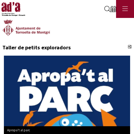
Cerca
C
Taller de petits exploradors
Apropa't al parc