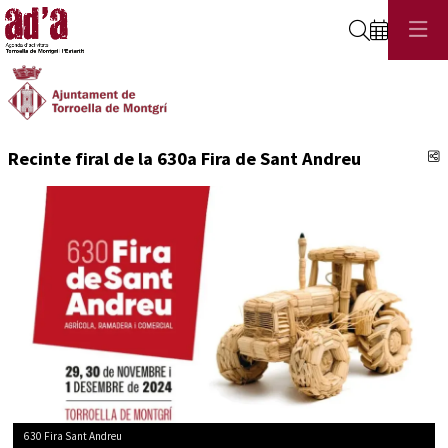
Cerca
C
Recinte firal de la 630a Fira de Sant Andreu
630 Fira Sant Andreu