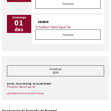
Finalitzat
diumenge
01
10:00 h
Auditori Teatre Espai Ter
des
Finalitzat
Finalitzat
2024
Del ds. 30.11.24
al dg. 01.12.24
|
10:00 h
Auditori Teatre Espai Ter
Llibret de la Fira de Sant Andreu
Ajuntament de Torroella de Montgrí