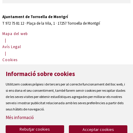
Ajuntament de Torroella de Montgrí
T 972 75 81 12 · Plaça de la Vila, 1 · 17257 Torroella de Montgrí
Mapa del web
|
Avís Legal
|
Cookies
|
Informació sobre cookies
Contactar
|
Utilitzem cookies pròpies i de tercers per al correcte funcionament del lloc web, i
Accessibilitat
si ens dona el seu consentiment, també farem servir cookies per recopilar dades
de les seves visites per obtenir estadístiques agregades per millorar els nostres
serveis i mostrar publicitat relacionada amb les seves preferències a partir dels
seus hàbits de navegació.
Més informació
Rebutjar cookies
Acceptar cookies