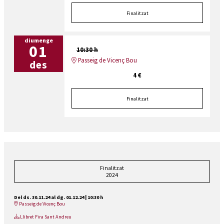
Finalitzat
diumenge
01
10:30 h
Passeig de Vicenç Bou
des
4 €
Finalitzat
Finalitzat
2024
Del ds. 30.11.24
al dg. 01.12.24
|
10:30 h
Passeig de Vicenç Bou
Llibret Fira Sant Andreu