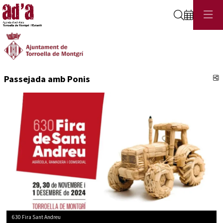
Cerca
C
Passejada amb Ponis
630 Fira Sant Andreu