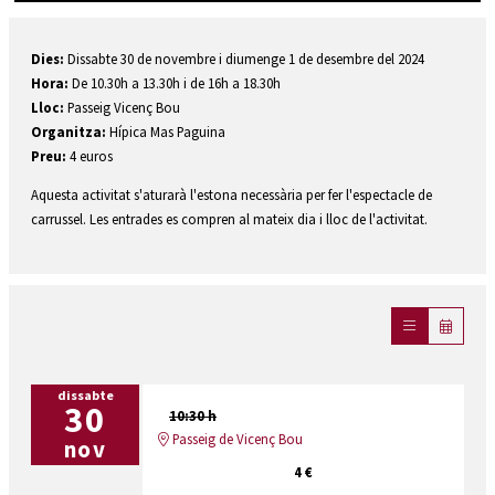
Diapositiva 1 de 1
Dies:
Dissabte 30 de novembre i diumenge 1 de desembre del 2024
Hora:
De 10.30h a 13.30h i de 16h a 18.30h
Lloc:
Passeig Vicenç Bou
Organitza:
Hípica Mas Paguina
Preu:
4 euros
Aquesta activitat s'aturarà l'estona necessària per fer l'espectacle de
carrussel. Les entrades es compren al mateix dia i lloc de l'activitat.
dissabte
30
10:30 h
Passeig de Vicenç Bou
nov
4 €