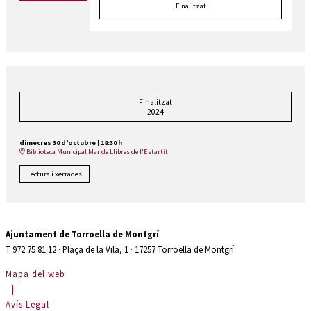
Finalitzat
Finalitzat
2024
dimecres 30 d’octubre
|
18:30 h
Biblioteca Municipal Mar de Llibres de l'Estartit
Lectura i xerrades
Ajuntament de Torroella de Montgrí
T 972 75 81 12 · Plaça de la Vila, 1 · 17257 Torroella de Montgrí
Mapa del web
|
Avís Legal