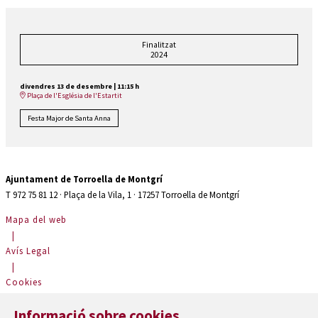
Finalitzat
2024
divendres 13 de desembre
|
11:15 h
Plaça de l'Església de l'Estartit
Festa Major de Santa Anna
Ajuntament de Torroella de Montgrí
T 972 75 81 12 · Plaça de la Vila, 1 · 17257 Torroella de Montgrí
Mapa del web
|
Avís Legal
|
Cookies
|
Informació sobre cookies
Contactar