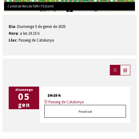
Cartell de Reis de TdM i l'Estartit
Diapositiva 1 de 1
Dia
: Diumenge 5 de gener de 2025
Hora
: a les 19.15 h
Lloc
: Passeig de Catalunya
diumenge
05
19:15 h
Passeig de Catalunya
gen
Finalitzat