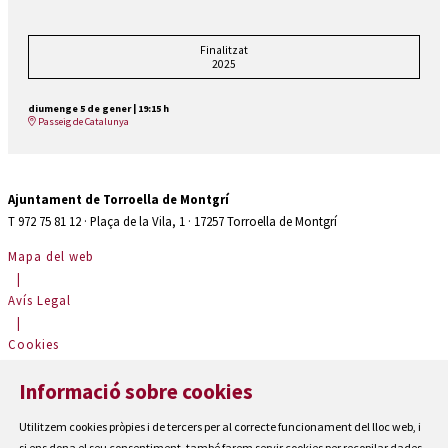
Finalitzat
2025
diumenge 5 de gener
|
19:15 h
Passeig de Catalunya
Ajuntament de Torroella de Montgrí
T 972 75 81 12 · Plaça de la Vila, 1 · 17257 Torroella de Montgrí
Mapa del web
|
Avís Legal
|
Cookies
|
Informació sobre cookies
Contactar
|
Utilitzem cookies pròpies i de tercers per al correcte funcionament del lloc web, i
Accessibilitat
si ens dona el seu consentiment, també farem servir cookies per recopilar dades