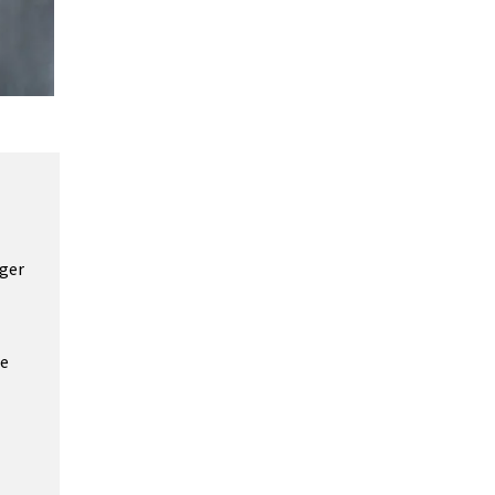
ger 
e 