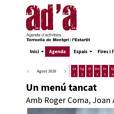
Inici
Agenda
Espais
Fires i 
Ds
Dg
Dl
Dm
Dc
Dj
Agost 2026
1
2
3
4
5
6
Dissabte 1 d'agost
Diumenge 2 d'agost
Dilluns 3 d'agost
Dimarts 4 d
Dimecr
D
Un menú tancat
Amb Roger Coma, Joan A