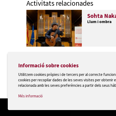
Activitats relacionades
Sohta Naka
Llum i ombra
Informació sobre cookies
Utilitzem cookies pròpies i de tercers per al correcte funcio
cookies per recopilar dades de les seves visites per obtenir e
Ajuntament de Torroella de Montgrí
relacionada amb les seves preferències a partir dels seus hà
T 972 75 81 12 · Plaça de la Vila, 1 · 17257 Torroella
Més informació