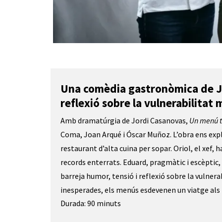
Diapositiva 1 de 1
Una comèdia gastronòmica de J
reflexió sobre la vulnerabilitat
Amb dramatúrgia de Jordi Casanovas, 
Un menú 
Coma, Joan Arqué i Óscar Muñoz. L’obra ens expli
restaurant d’alta cuina per sopar. Oriol, el xef
records enterrats. Eduard, pragmàtic i escèptic,
barreja humor, tensió i reflexió sobre la vulnera
inesperades, els menús esdevenen un viatge als 
Durada: 90 minuts