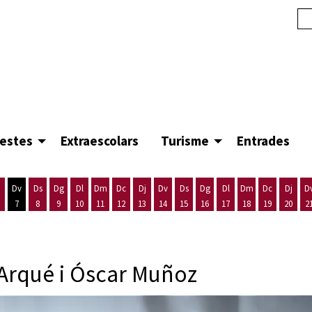
festes
Extraescolars
Turisme
Entrades
Dv
Ds
Dg
Dl
Dm
Dc
Dj
Dv
Ds
Dg
Dl
Dm
Dc
Dj
D
7
8
9
10
11
12
13
14
15
16
17
18
19
20
2
'agost
es 5 d'agost
ijous 6 d'agost
Divendres 7 d'agost
Dissabte 8 d'agost
Diumenge 9 d'agost
Dilluns 10 d'agost
Dimarts 11 d'agost
Dimecres 12 d'agost
Dijous 13 d'agost
Divendres 14 d'agost
Dissabte 15 d'agost
Diumenge 16 d'agost
Dilluns 17 d'agost
Dimarts 18 d'ago
Dimecres 19
Dijous
rqué i Óscar Muñoz