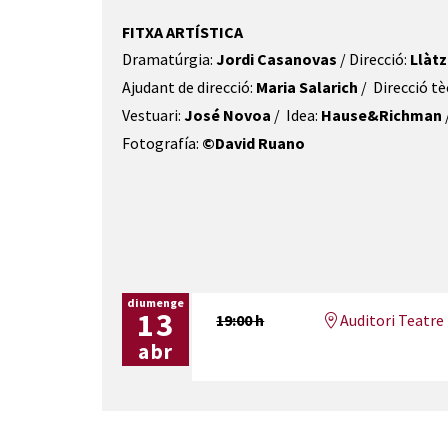
FITXA ARTÍSTICA
Dramatúrgia: 
Jordi Casanovas
 / Direcció: 
Llàtz
Ajudant de direcció: 
Maria Salarich
 /  Direcció tè
Vestuari: 
José Novoa 
/  Idea: 
Hause&Richman
Fotografía: 
©David Ruano
diumenge
13
19:00 h
Auditori Teatre 
abr