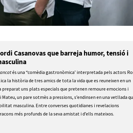
ordi Casanovas 
que barreja humor, tensió i 
 masculina
tancat
 és una “comèdia gastronòmica’ interpretada pels actors Ro
ca la història 
de tres amics de tota la vida que es reuneixen en un 
, ha preparat uns plats especials que pretenen remoure emocions i 
 i Mateu, un pare sotmès a pressions, s’endinsen en una vetllada qu
bilitat masculina. Entre converses quotidianes i revelacions 
racons més profunds de la seva amistat i d’ells mateixos.