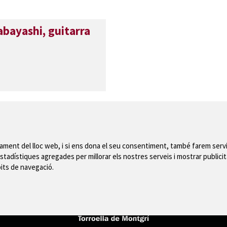
bayashi, guitarra
nament del lloc web, i si ens dona el seu consentiment, també farem servi
stadístiques agregades per millorar els nostres serveis i mostrar publicit
Mapa del web
|
Avís
bits de navegació.
 de Montgrí