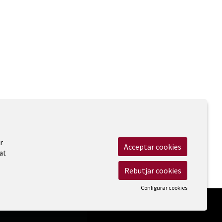
r
Acceptar cookies
at
 Legal
|
Cookies
|
Contactar
|
Accessibilitat
Rebutjar cookies
Configurar cookies