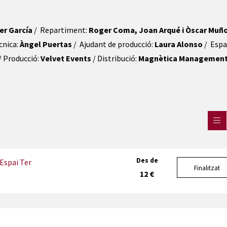
er García
 /  Repartiment: 
Roger Coma, Joan Arqué i Òscar Muñ
cnica: 
Àngel Puertas 
/  Ajudant de producció: 
Laura Alonso 
/  Espai
 / Producció: 
Velvet Events
 / Distribució: 
Magnètica Managemen
Des de
Espai Ter
Finalitzat
12 €