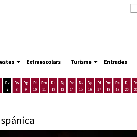
festes
Extraescolars
Turisme
Entrades
Dv
Ds
Dg
Dl
Dm
Dc
Dj
Dv
Ds
Dg
Dl
Dm
Dc
Dj
D
7
8
9
10
11
12
13
14
15
16
17
18
19
20
2
'agost
es 5 d'agost
ijous 6 d'agost
Divendres 7 d'agost
Dissabte 8 d'agost
Diumenge 9 d'agost
Dilluns 10 d'agost
Dimarts 11 d'agost
Dimecres 12 d'agost
Dijous 13 d'agost
Divendres 14 d'agost
Dissabte 15 d'agost
Diumenge 16 d'agost
Dilluns 17 d'agost
Dimarts 18 d'ago
Dimecres 19
Dijous
ispánica