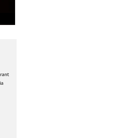
rant 
a 