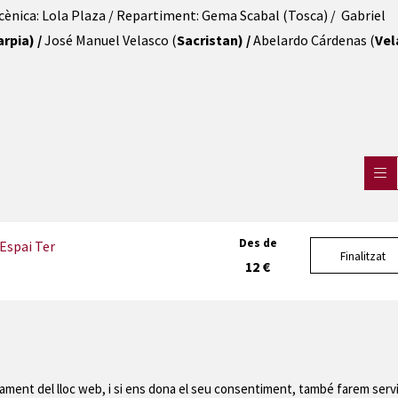
cènica: Lola Plaza / Repartiment: Gema Scabal (Tosca) /  Gabriel 
rpia) / 
José Manuel Velasco (
Sacristan) / 
Abelardo Cárdenas (
Vel
Des de
Espai Ter
Finalitzat
12 €
nament del lloc web, i si ens dona el seu consentiment, també farem servi