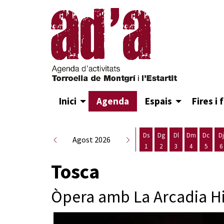
Inici
Agenda
Espais
Fires i 
Ds
Dg
Dl
Dm
Dc
Dj
Agost 2026
1
2
3
4
5
6
Dissabte 1 d'agost
Diumenge 2 d'agost
Dilluns 3 d'agost
Dimarts 4 d
Dimecr
D
Tosca
Òpera amb La Arcadia H