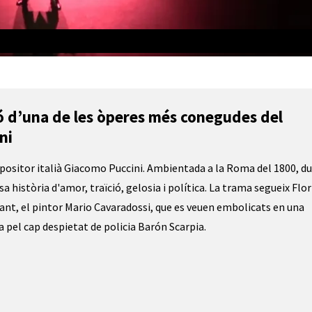
ió d’una de les òperes més conegudes del 
ni 
positor italià Giacomo Puccini. Ambientada a la Roma del 1800, du
 història d'amor, traïció, gelosia i política. La trama segueix Flori
ant, el pintor Mario Cavaradossi, que es veuen embolicats en una 
a pel cap despietat de policia Barón Scarpia.