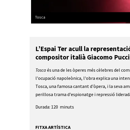
Tosca
Diapositiva 1 de 1
L’Espai Ter acull la representac
compositor italià Giacomo Pucci
Tosca
 és una de les òperes més cèlebres del com
l'ocupació napoleònica, l'obra explica una intensa
Tosca, una famosa cantant d'òpera, i la seva am
perillosa trama d'espionatge i repressió liderad
Durada: 120  minuts
FITXA ARTÍSTICA