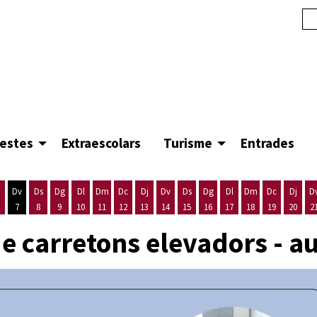
festes
Extraescolars
Turisme
Entrades
Dv
Ds
Dg
Dl
Dm
Dc
Dj
Dv
Ds
Dg
Dl
Dm
Dc
Dj
D
7
8
9
10
11
12
13
14
15
16
17
18
19
20
2
'agost
es 5 d'agost
ijous 6 d'agost
Divendres 7 d'agost
Dissabte 8 d'agost
Diumenge 9 d'agost
Dilluns 10 d'agost
Dimarts 11 d'agost
Dimecres 12 d'agost
Dijous 13 d'agost
Divendres 14 d'agost
Dissabte 15 d'agost
Diumenge 16 d'agost
Dilluns 17 d'agost
Dimarts 18 d'ago
Dimecres 19
Dijous
e carretons elevadors - a