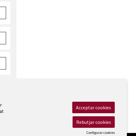
r
Acceptar cookies
at
 Legal
|
Cookies
|
Contactar
|
Accessibilitat
Rebutjar cookies
Configurar cookies