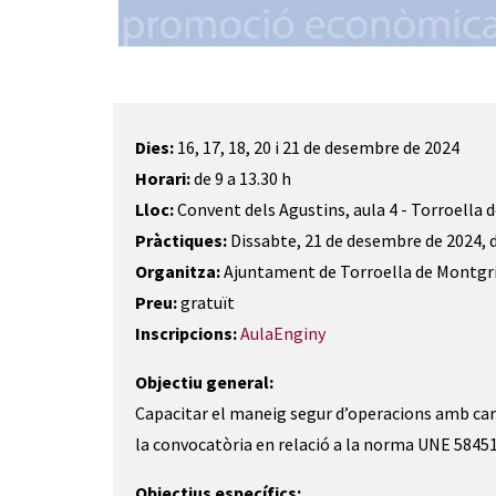
Diapositiva 1 de 1
Dies:
16, 17, 18, 20 i 21 de desembre de 2024
Horari:
de 9 a 13.30 h
Lloc:
Convent dels Agustins, aula 4 - Torroella 
Pràctiques:
Dissabte, 21 de desembre de 2024, d
Organitza:
Ajuntament de Torroella de Montgr
Preu:
gratuït
Inscripcions:
AulaEnginy
Objectiu general:
Capacitar el maneig segur d’operacions amb car
la convocatòria en relació a la norma UNE 58451
Objectius específics: