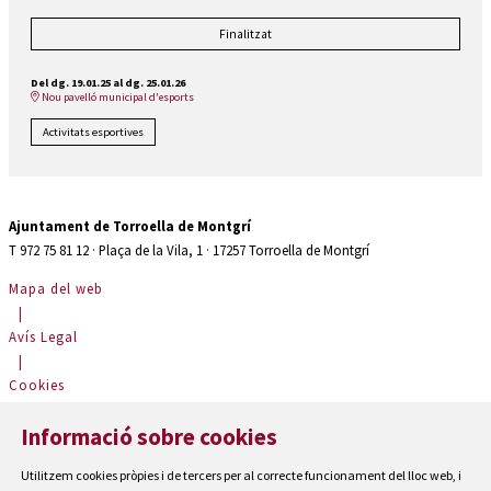
Finalitzat
Del dg. 19.01.25
al dg. 25.01.26
Nou pavelló municipal d'esports
Activitats esportives
Ajuntament de Torroella de Montgrí
T 972 75 81 12 · Plaça de la Vila, 1 · 17257 Torroella de Montgrí
Mapa del web
|
Avís Legal
|
Cookies
|
Informació sobre cookies
Contactar
|
Utilitzem cookies pròpies i de tercers per al correcte funcionament del lloc web, i
Accessibilitat