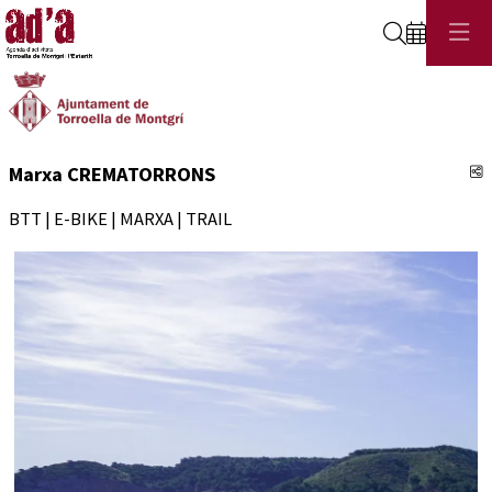
Cerca
C
Marxa CREMATORRONS
BTT | E-BIKE | MARXA | TRAIL