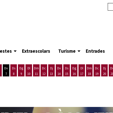
festes
Extraescolars
Turisme
Entrades
Dv
Ds
Dg
Dl
Dm
Dc
Dj
Dv
Ds
Dg
Dl
Dm
Dc
Dj
D
7
8
9
10
11
12
13
14
15
16
17
18
19
20
2
'agost
es 5 d'agost
ijous 6 d'agost
Divendres 7 d'agost
Dissabte 8 d'agost
Diumenge 9 d'agost
Dilluns 10 d'agost
Dimarts 11 d'agost
Dimecres 12 d'agost
Dijous 13 d'agost
Divendres 14 d'agost
Dissabte 15 d'agost
Diumenge 16 d'agost
Dilluns 17 d'agost
Dimarts 18 d'ago
Dimecres 19
Dijous