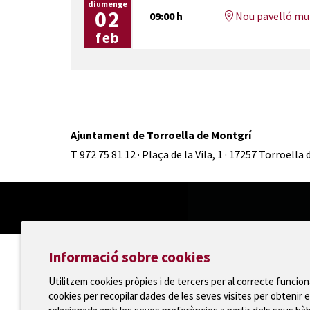
diumenge
02
09:00 h
Nou pavelló mun
feb
Ajuntament de Torroella de Montgrí
T 972 75 81 12 · Plaça de la Vila, 1 · 17257 Torroella
Informació sobre cookies
Utilitzem cookies pròpies i de tercers per al correcte funcio
cookies per recopilar dades de les seves visites per obtenir e