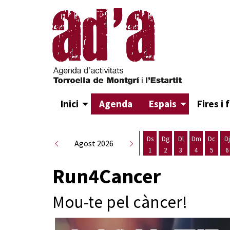
Inici
Agenda
Espais
Fires i 
Ds
Dg
Dl
Dm
Dc
Dj
Agost 2026
1
2
3
4
5
6
Dissabte 1 d'agost
Diumenge 2 d'agost
Dilluns 3 d'agost
Dimarts 4 d
Dimecr
D
Run4Cancer
Mou-te pel càncer!