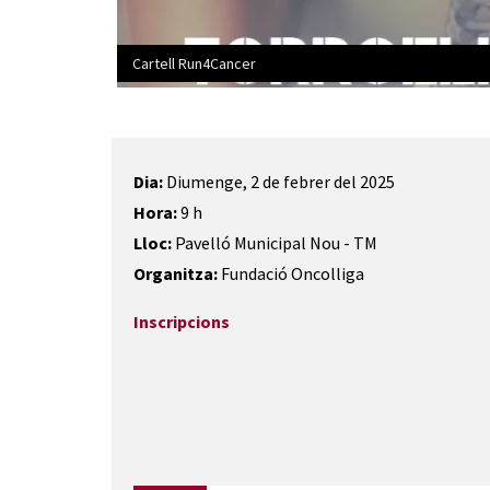
Cartell Run4Cancer
Diapositiva 1 de 2: Cartell Run4Cancer
Dia:
Diumenge, 2 de febrer del 2025
Hora:
9 h
Lloc:
Pavelló Municipal Nou - TM
Organitza:
Fundació Oncolliga
Inscripcions