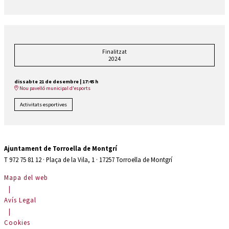
Finalitzat
2024
dissabte 21 de desembre
|
17:45 h
Nou pavelló municipal d'esports
Activitats esportives
Ajuntament de Torroella de Montgrí
T 972 75 81 12 · Plaça de la Vila, 1 · 17257 Torroella de Montgrí
Mapa del web
|
Avís Legal
|
Cookies