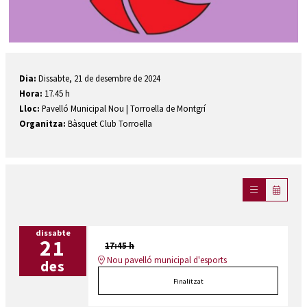
Diapositiva 1 de 1
Dia:
Dissabte, 21 de desembre de 2024
Hora:
17.45 h
Lloc:
Pavelló Municipal Nou | Torroella de Montgrí
Organitza:
Bàsquet Club Torroella
dissabte
21
17:45 h
Nou pavelló municipal d'esports
des
Finalitzat