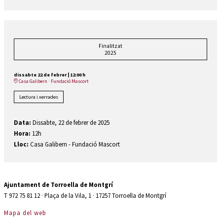
Finalitzat
2025
dissabte 22 de febrer
|
12:00 h
Casa Galibern · Fundació Mascort
Lectura i xerrades
Data:
Dissabte, 22 de febrer de 2025
Hora:
12h
Lloc:
Casa Galibern - Fundació Mascort
Ajuntament de Torroella de Montgrí
T 972 75 81 12 · Plaça de la Vila, 1 · 17257 Torroella de Montgrí
Mapa del web