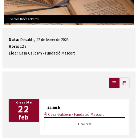
Diversos llibres oberts
Diapositiva 1 de 1
Data:
Dissabte, 22 de febrer de 2025
Hora:
12h
Lloc:
Casa Galibern - Fundació Mascort
dissabte
22
12:00 h
Casa Galibern · Fundació Mascort
feb
Finalitzat