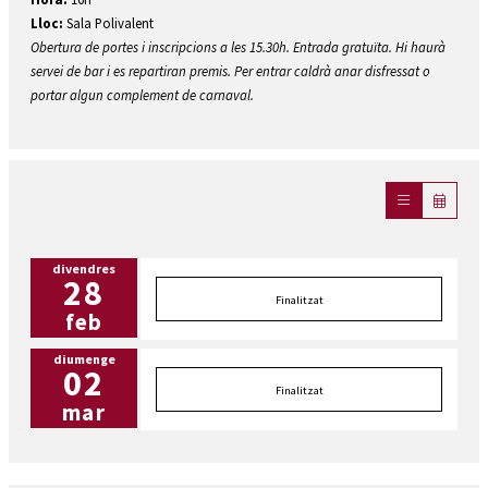
Lloc:
Sala Polivalent
Obertura de portes i inscripcions a les 15.30h. Entrada gratuïta. Hi haurà
servei de bar i es repartiran premis. Per entrar caldrà anar disfressat o
portar algun complement de carnaval.
divendres
28
Finalitzat
feb
diumenge
02
Finalitzat
mar