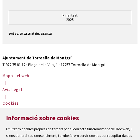
Finalitzat
2025
Del dv. 28.02.25
al dg. 02.03.25
Ajuntament de Torroella de Montgrí
T 972 75 81 12 · Plaça de la Vila, 1 · 17257 Torroella de Montgrí
Mapa del web
|
Avís Legal
|
Cookies
|
Informació sobre cookies
Contactar
|
Utilitzem cookies pròpies i de tercers per al correcte funcionament del lloc web, i
Accessibilitat
si ens dona el seu consentiment, també farem servir cookies per recopilar dades