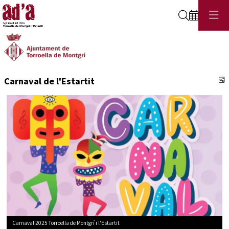
Cerca
C
Carnaval de l'Estartit
Carnaval 2025 Torroella de Montgrí i l'Estartit