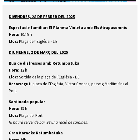
Diapositiva 1 de 1
DIVENDRES, 28 DE FEBRER DEL 2025
Espectacle familiar: El Planeta Violeta amb Els Atrapasomnis
Hora:
10:15 h
Lloc:
Plaça de l’Església - L'E
DIUMENGE, 2 DE MARÇ DEL 2025
Rua de disfresses amb Retumbatuka
Hora:
12 h
Lloc:
Sortida de la plaça de l’Església - L'E
Recorregut:
plaça de l’Església, Víctor Concas, passeig Marítim fins al
Port.
Sardinada popular
Hora:
13 h
Lloc:
Plaça del Port
Hi haurà servei de bar. 3€ una ració de sardines.
Gran Karaoke Retumbatuka
Hora:
16h