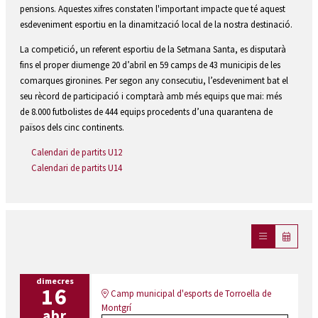
pensions. Aquestes xifres constaten l'important impacte que té aquest
esdeveniment esportiu en la dinamització local de la nostra destinació.
La competició, un referent esportiu de la Setmana Santa, es disputarà
fins el proper diumenge 20 d’abril en 59 camps de 43 municipis de les
comarques gironines. Per segon any consecutiu, l’esdeveniment bat el
seu rècord de participació i comptarà amb més equips que mai: més
de 8.000 futbolistes de 444 equips procedents d’una quarantena de
països dels cinc continents.
Calendari de partits U12
Calendari de partits U14
dimecres
16
Camp municipal d'esports de Torroella de
Montgrí
abr