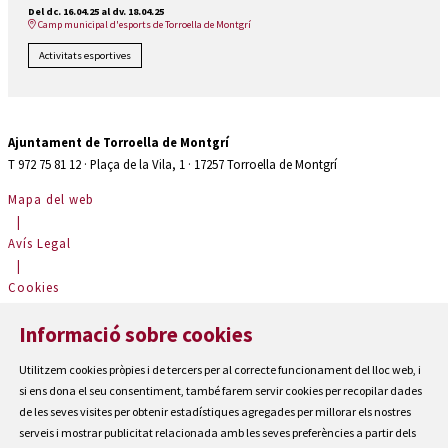
Del dc. 16.04.25
al dv. 18.04.25
Camp municipal d'esports de Torroella de Montgrí
Activitats esportives
Ajuntament de Torroella de Montgrí
T 972 75 81 12 · Plaça de la Vila, 1 · 17257 Torroella de Montgrí
Mapa del web
|
Avís Legal
|
Cookies
|
Informació sobre cookies
Contactar
|
Utilitzem cookies pròpies i de tercers per al correcte funcionament del lloc web, i
Accessibilitat
si ens dona el seu consentiment, també farem servir cookies per recopilar dades
de les seves visites per obtenir estadístiques agregades per millorar els nostres
serveis i mostrar publicitat relacionada amb les seves preferències a partir dels