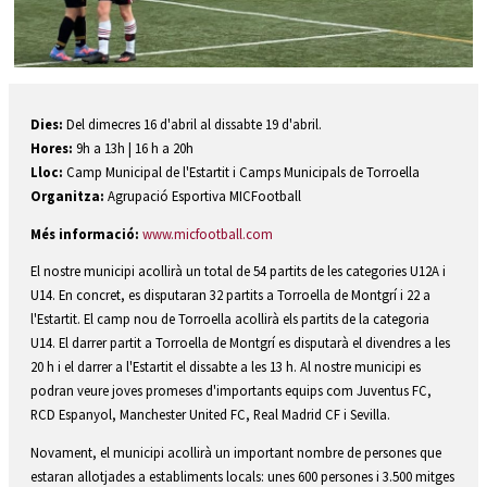
Diapositiva 1 de 1
Dies:
Del dimecres 16 d'abril al dissabte 19 d'abril.
Hores:
9h a 13h | 16 h a 20h
Lloc:
Camp Municipal de l'Estartit i Camps Municipals de Torroella
Organitza:
Agrupació Esportiva MICFootball
Més informació:
www.micfootball.com
El nostre municipi acollirà un total de 54 partits de les categories U12A i
U14. En concret, es disputaran 32 partits a Torroella de Montgrí i 22 a
l'Estartit. El camp nou de Torroella acollirà els partits de la categoria
U14. El darrer partit a Torroella de Montgrí es disputarà el divendres a les
20 h i el darrer a l'Estartit el dissabte a les 13 h. Al nostre municipi es
podran veure joves promeses d'importants equips com Juventus FC,
RCD Espanyol, Manchester United FC, Real Madrid CF i Sevilla.
Novament, el municipi acollirà un important nombre de persones que
estaran allotjades a establiments locals: unes 600 persones i 3.500 mitges