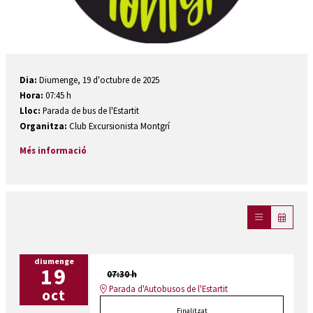
Diapositiva 1 de 1
Dia:
Diumenge, 19 d'octubre de 2025
Hora:
07:45 h
Lloc:
Parada de bus de l'Estartit
Organitza:
Club Excursionista Montgrí
Més informació
diumenge
19
07:30 h
Parada d'Autobusos de l'Estartit
oct
Finalitzat