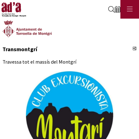
Cerca
C
Transmontgrí
Travessa tot el massís del Montgrí