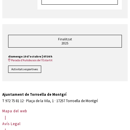
Finalitzat
2025
diumenge 19 d’octubre
|
07:30 h
Parada d'Autobusos de l'Estartit
Activitats esportives
Ajuntament de Torroella de Montgrí
T 972 75 81 12 · Plaça de la Vila, 1 · 17257 Torroella de Montgrí
Mapa del web
|
Avís Legal
|