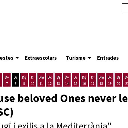
festes
Extraescolars
Turisme
Entrades
Dv
Ds
Dg
Dl
Dm
Dc
Dj
Dv
Ds
Dg
Dl
Dm
Dc
Dj
D
7
8
9
10
11
12
13
14
15
16
17
18
19
20
2
'agost
es 5 d'agost
ijous 6 d'agost
Divendres 7 d'agost
Dissabte 8 d'agost
Diumenge 9 d'agost
Dilluns 10 d'agost
Dimarts 11 d'agost
Dimecres 12 d'agost
Dijous 13 d'agost
Divendres 14 d'agost
Dissabte 15 d'agost
Diumenge 16 d'agost
Dilluns 17 d'agost
Dimarts 18 d'ago
Dimecres 19
Dijous
se beloved Ones never le
SC)
gi i exilis a la Mediterrània"