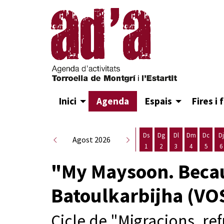
Inici
Agenda
Espais
Fires i 
Ds
Dg
Dl
Dm
Dc
Dj
Agost 2026
1
2
3
4
5
6
Dissabte 1 d'agost
Diumenge 2 d'agost
Dilluns 3 d'agost
Dimarts 4 d
Dimecr
D
"My Maysoon. Becau
Batoulkarbijha (VO
Cicle de "Migracions, refu