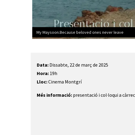
My Maysoon.Because beloved ones never leave
Diapositiva 1 de 1
Data:
Dissabte, 22 de març de 2025
Hora:
19h
Lloc:
Cinema Montgrí
Més informació:
presentació i col·loqui a càrrec