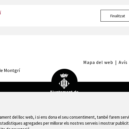
í
Finalitzat
Mapa del web
|
Avís
 de Montgrí
nament del lloc web, i si ens dona el seu consentiment, també farem servi
stadístiques agregades per millorar els nostres serveis i mostrar publicit