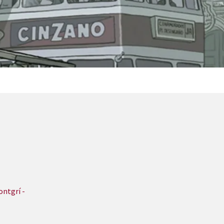
ontgrí -