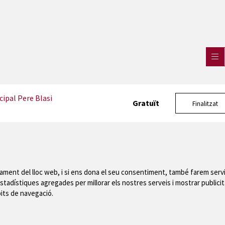
ipal Pere Blasi
Gratuït
Finalitzat
nament del lloc web, i si ens dona el seu consentiment, també farem servi
stadístiques agregades per millorar els nostres serveis i mostrar publicit
Mapa del web
|
Avís
bits de navegació.
 de Montgrí