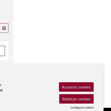
r
Acceptar cookies
at
 Legal
|
Cookies
|
Contactar
|
Accessibilitat
Rebutjar cookies
Configurar cookies