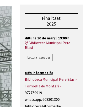
Finalitzat
2025
dilluns 10 de març
|
19:00 h
Biblioteca Municipal Pere
Blasi
Lectura i xerrades
Més informació:
Biblioteca Municipal Pere Blasi -
Torroella de Montgrí -
972759919
whatsapp: 608301300
biblioteca@torroella-