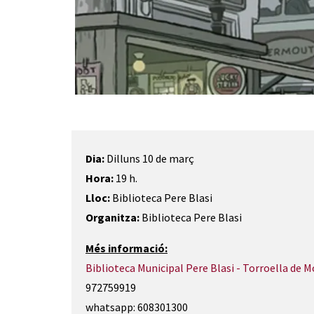
Diapositiva 1 de 1
Dia:
Dilluns 10 de març
Hora:
19 h.
Lloc:
Biblioteca Pere Blasi
Organitza:
Biblioteca Pere Blasi
Més informació:
Biblioteca Municipal Pere Blasi - Torroella de M
972759919
whatsapp: 608301300