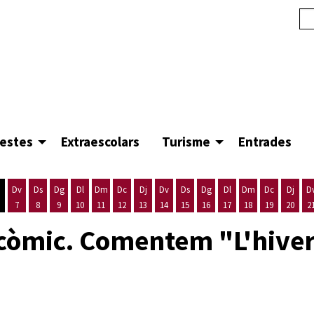
festes
Extraescolars
Turisme
Entrades
Dv
Ds
Dg
Dl
Dm
Dc
Dj
Dv
Ds
Dg
Dl
Dm
Dc
Dj
D
7
8
9
10
11
12
13
14
15
16
17
18
19
20
2
'agost
es 5 d'agost
ijous 6 d'agost
Divendres 7 d'agost
Dissabte 8 d'agost
Diumenge 9 d'agost
Dilluns 10 d'agost
Dimarts 11 d'agost
Dimecres 12 d'agost
Dijous 13 d'agost
Divendres 14 d'agost
Dissabte 15 d'agost
Diumenge 16 d'agost
Dilluns 17 d'agost
Dimarts 18 d'ago
Dimecres 19
Dijous
 còmic. Comentem "L'hiver
a