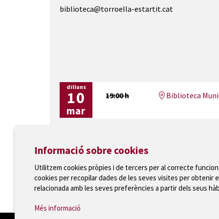
biblioteca@torroella-estartit.cat
dilluns
10
19:00 h
Biblioteca Munic
mar
Informació sobre cookies
Utilitzem cookies pròpies i de tercers per al correcte funcio
cookies per recopilar dades de les seves visites per obtenir e
Ajuntament de Torroella de Montgrí
relacionada amb les seves preferències a partir dels seus hà
T 972 75 81 12 · Plaça de la Vila, 1 · 17257 Torroella
Més informació