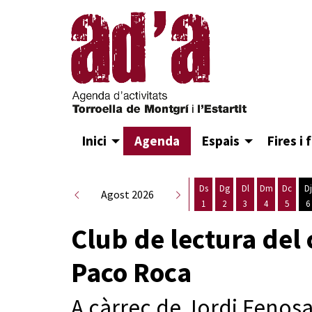
Inici
Agenda
Espais
Fires i 
Ds
Dg
Dl
Dm
Dc
Dj
Agost 2026
1
2
3
4
5
6
Dissabte 1 d'agost
Diumenge 2 d'agost
Dilluns 3 d'agost
Dimarts 4 d
Dimecr
D
Club de lectura del
Paco Roca
A càrrec de Jordi Fenos