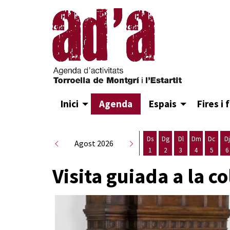
Inici
Agenda
Espais
Fires i 
Ds
Dg
Dl
Dm
Dc
Dj
Agost 2026
1
2
3
4
5
6
Dissabte 1 d'agost
Diumenge 2 d'agost
Dilluns 3 d'agost
Dimarts 4 d
Dimecr
D
Visita guiada a la 