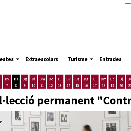
festes
Extraescolars
Turisme
Entrades
Dv
Ds
Dg
Dl
Dm
Dc
Dj
Dv
Ds
Dg
Dl
Dm
Dc
Dj
D
7
8
9
10
11
12
13
14
15
16
17
18
19
20
2
'agost
es 5 d'agost
ijous 6 d'agost
Divendres 7 d'agost
Dissabte 8 d'agost
Diumenge 9 d'agost
Dilluns 10 d'agost
Dimarts 11 d'agost
Dimecres 12 d'agost
Dijous 13 d'agost
Divendres 14 d'agost
Dissabte 15 d'agost
Diumenge 16 d'agost
Dilluns 17 d'agost
Dimarts 18 d'ago
Dimecres 19
Dijous
col·lecció permanent "Con