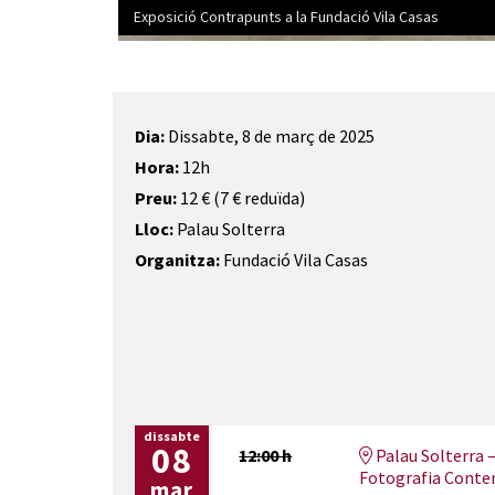
Exposició Contrapunts a la Fundació Vila Casas
Diapositiva 1 de 1
Dia:
Dissabte, 8 de març de 2025
Hora:
12h
Preu:
12 € (7 € reduïda)
Lloc:
Palau Solterra
Organitza:
Fundació Vila Casas
dissabte
08
12:00 h
Palau Solterra –
Fotografia Conte
mar