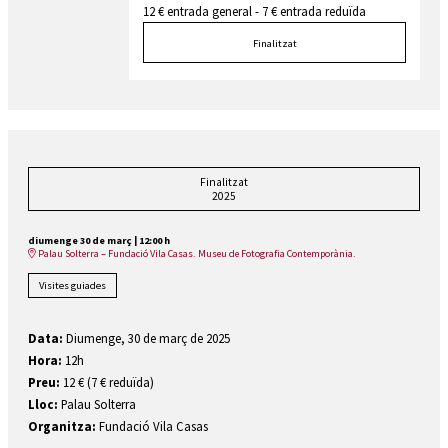
12 € entrada general - 7 € entrada reduïda
Finalitzat
Finalitzat
2025
diumenge 30 de març
|
12:00 h
Palau Solterra – Fundació Vila Casas. Museu de Fotografia Contemporània.
Visites guiades
Data:
Diumenge, 30 de març de 2025
Hora:
12h
Preu:
12 € (7 € reduïda)
Lloc:
Palau Solterra
Organitza:
Fundació Vila Casas