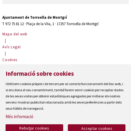
Ajuntament de Torroella de Montgrí
T 972 75 81 12 · Plaça de la Vila, 1 · 17257 Torroella de Montgrí
Mapa del web
|
Avís Legal
|
Cookies
|
Informació sobre cookies
Contactar
|
Utilitzem cookies pròpies i de tercers per al correcte funcionament del lloc web, i
Accessibilitat
si ens dona el seu consentiment, també farem servir cookies per recopilar dades
de les seves visites per obtenir estadístiques agregades per millorar els nostres
serveis i mostrar publicitat relacionada amb les seves preferències a partir dels
seus hàbits de navegació.
Més informació
Rebutjar cookies
Acceptar cookies