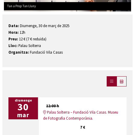
Tan a Prop Tan Lluny
Diapositiva 1 de 1
Data:
Diumenge, 30 de març de 2025
Hora:
12h
Preu:
12 € (7 € reduïda)
Lloc:
Palau Solterra
Organitza:
Fundació Vila Casas
diumenge
30
12:00 h
Palau Solterra – Fundació Vila Casas. Museu
mar
de Fotografia Contemporània.
7 €