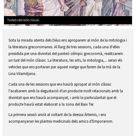
Tastets del món clàssic
Diapositiva 1 de 1
Sota la mirada atenta dels Déus ens aproparem al món de la mitologia i
la literatura grecoromanes. Al llarg de tres sessions, cada una d'elles
presidida per una divinitat del panteó olímpic grecoromà, realitzarem
un tast del món clàssic. La literatura, les arts, la mitologia,... seran els
vehicles que ens portaran per aquest viatge que farem de la mà de la
Lina Vilamitjana.
Cada una de les sessions que ens haurà apropat al món clàssic
l'acabarem amb la degustació d'un producte molt relacionats amb la
divinitat que ens haurà acompanyat, i amb la particularitat que el
producte haurà estat elaborat a la zona del Baix Ter.
La primera sessió anirà al voltant de la deessa Àrtemis, i ens
acompanyaran les plantes medicinals dels amics d'Emporarom.