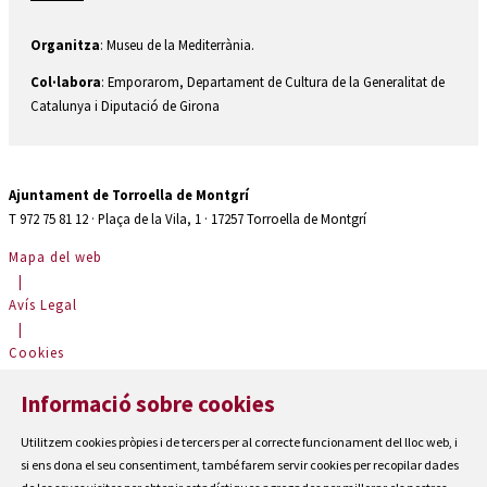
Organitza
: Museu de la Mediterrània.
Col·labora
: Emporarom, Departament de Cultura de la Generalitat de
Catalunya i Diputació de Girona
Ajuntament de Torroella de Montgrí
T 972 75 81 12 · Plaça de la Vila, 1 · 17257 Torroella de Montgrí
Mapa del web
|
Avís Legal
|
Cookies
|
Informació sobre cookies
Contactar
|
Utilitzem cookies pròpies i de tercers per al correcte funcionament del lloc web, i
Accessibilitat
si ens dona el seu consentiment, també farem servir cookies per recopilar dades