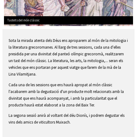
Tastets del món clàssic
Diapositiva 1 de 1
Sota la mirada atenta dels Déus ens aproparem al món de la mitologia i
la literatura grecoromanes. Al llarg de tres sessions, cada una d'elles
presidida per una divinitat del panteó olímpic grecoromà, realitzarem
un tast del món clàssic. La literatura, les arts, la mitologia,... seran els
vehicles que ens portaran per aquest viatge que farem de la mà de la
Lina Vilamitjana.
Cada una de les sessions que ens haurà apropat al món clàssic
l'acabarem amb la degustació d'un producte molt relacionats amb la
divinitat que ens haurà acompanyat, i amb la particularitat que el
producte haurà estat elaborat a la zona del Baix Ter.
La segona sessió anirà al voltant del déu Dionís, i podrem degustar els
vins dels amics de viticultors Muixach.