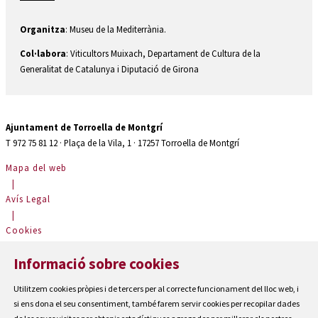
Organitza
: Museu de la Mediterrània.
Col·labora
: Viticultors Muixach, Departament de Cultura de la
Generalitat de Catalunya i Diputació de Girona
Ajuntament de Torroella de Montgrí
T 972 75 81 12 · Plaça de la Vila, 1 · 17257 Torroella de Montgrí
Mapa del web
|
Avís Legal
|
Cookies
|
Informació sobre cookies
Contactar
|
Utilitzem cookies pròpies i de tercers per al correcte funcionament del lloc web, i
Accessibilitat
si ens dona el seu consentiment, també farem servir cookies per recopilar dades