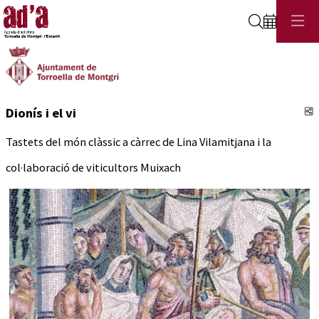
Cerca
C
Dionís i el vi
Tastets del món clàssic a càrrec de Lina Vilamitjana i la
col·laboració de viticultors Muixach