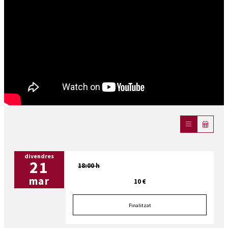
divendres
21
18:00 h
mar
10 €
Finalitzat