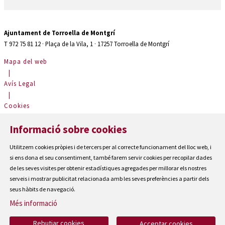
Ajuntament de Torroella de Montgrí
T 972 75 81 12 · Plaça de la Vila, 1 · 17257 Torroella de Montgrí
Mapa del web
|
Avís Legal
|
Cookies
|
Informació sobre cookies
Contactar
|
Utilitzem cookies pròpies i de tercers per al correcte funcionament del lloc web, i
Accessibilitat
si ens dona el seu consentiment, també farem servir cookies per recopilar dades
de les seves visites per obtenir estadístiques agregades per millorar els nostres
serveis i mostrar publicitat relacionada amb les seves preferències a partir dels
seus hàbits de navegació.
Més informació
Rebutjar cookies
Acceptar cookies