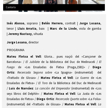
Cantoría
Diapositiva 1 de 1
Inés Alonso
, soprano |
Belén Herrero
, contralt |
Jorge Losana
,
tenor |
Lluis Arratia
, baix |
Marc de la Linde
, viola de gamba
|
Jeremy Nastasy
, vihuela
Jorge Losana
, director
PROGRAMA
Mateu Fletxa el Vell
: Gloria... pues naçió del «Cançoner de
Barcelona» /
El Jubilate
de la Biblioteca del Duc de Medinaceli /
El
Fuego
de «Les Ensaladas de Fletxa (Praga,1581)» /
Diego
Ortiz
:
Recercada Segona sobre
«La Spagna» (instrumental) del
«Trattado de Glosas» /
Mateu Fletxa el Vell
:
La Guerra
de «Les
Ensaladas de Fletxa» /
El Toro
de la Biblioteca del Duc de Medinaceli
/
Luis de Narváez
:
La canción del Emperador
(instrumental) de «Los
seys libros del Delphín» /
Mateu Fletxa el Vell
: La Justa de «Les
Ensaladas de Fletxa» /
Diego Ortiz
:
Recercada Quarta sobre
«La Folia»
(instrumental) del «Trattado de Glosas» /
Mateu Fletxa el Vell
:
La