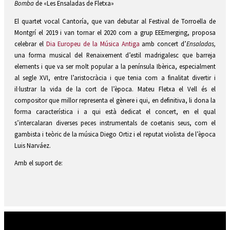
Bomba
de «Les Ensaladas de Fletxa»
El quartet vocal Cantoría, que van debutar al Festival de Torroella de
Montgrí el 2019 i van tornar el 2020 com a grup EEEmerging, proposa
celebrar el
Dia Europeu de la Música Antiga
amb concert d’
Ensaladas
,
una forma musical del Renaixement d’estil madrigalesc que barreja
elements i que va ser molt popular a la península Ibèrica, especialment
al segle XVI, entre l’aristocràcia i que tenia com a finalitat divertir i
il·lustrar la vida de la cort de l’època. Mateu Fletxa el Vell és el
compositor que millor representa el gènere i qui, en definitiva, li dona la
forma característica i a qui està dedicat el concert, en el qual
s’intercalaran diverses peces instrumentals de coetanis seus, com el
gambista i teòric de la música Diego Ortiz i el reputat violista de l’època
Luis Narváez.
Amb el suport de: