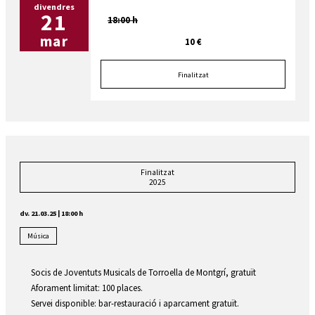
divendres
21
18:00 h
mar
10 €
Finalitzat
Finalitzat
2025
dv. 21.03.25
|
18:00 h
Música
Socis de Joventuts Musicals de Torroella de Montgrí, gratuït
Aforament limitat: 100 places.
Servei disponible: bar-restauració i aparcament gratuït.