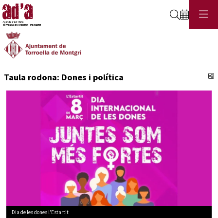
Cerca
C
Taula rodona: Dones i política
Dia de les dones l'Estartit