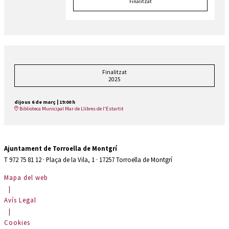
Finalitzat
Finalitzat
2025
dijous 6 de març
|
19:00 h
Biblioteca Municipal Mar de Llibres de l'Estartit
Ajuntament de Torroella de Montgrí
T 972 75 81 12 · Plaça de la Vila, 1 · 17257 Torroella de Montgrí
Mapa del web
|
Avís Legal
|
Cookies