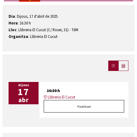
Diapositiva 1 de 1
Dia
: Dijous, 17 d'abril de 2025
Hora
: 16.30 h
Lloc
: Llibreria El Cucut (C/ Roser, 31) - TdM
Organitza
: Llibreria El Cucut
dijous
17
16:30 h
Llibreria El Cucut
abr
Finalitzat