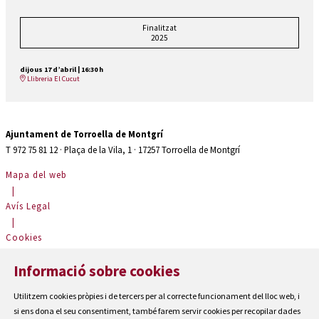
Finalitzat
2025
dijous 17 d’abril
|
16:30 h
Llibreria El Cucut
Ajuntament de Torroella de Montgrí
T 972 75 81 12 · Plaça de la Vila, 1 · 17257 Torroella de Montgrí
Mapa del web
|
Avís Legal
|
Cookies
|
Informació sobre cookies
Contactar
|
Utilitzem cookies pròpies i de tercers per al correcte funcionament del lloc web, i
Accessibilitat
si ens dona el seu consentiment, també farem servir cookies per recopilar dades