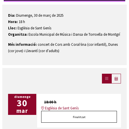
Diapositiva 1 de 1
Dia:
Diumenge, 30 de març de 2025
Hora:
18 h
Lloc:
Església de Sant Genís
Organitza:
Escola Municipal de Música i Dansa de Torroella de Montgrí
Més informació:
concert de Cors amb Coral·lina (cor infantil), Dunes
(cor jove) i Llevantí (cor d'adults)
diumenge
30
18:00 h
Església de Sant Genís
mar
Finalitzat