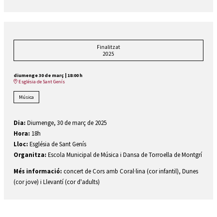
Finalitzat
2025
diumenge 30 de març
|
18:00 h
Església de Sant Genís
Música
Dia:
Diumenge, 30 de març de 2025
Hora:
18h
Lloc:
Església de Sant Genís
Organitza:
Escola Municipal de Música i Dansa de Torroella de Montgrí
Més informació:
concert de Cors amb Coral·lina (cor infantil), Dunes
(cor jove) i Llevantí (cor d'adults)