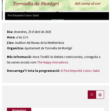
Fira Empordà Cuina i Salut
Diapositiva 2 de 2: Fira Empordà Cuina i Salut
Dia:
divendres, 25 d'abril de 2025
Hora:
a les 11 h
Lloc:
Auditori del Museu de la Mediterrània
Organitza:
Ajuntament de Torroella de Montgrí
Més informació:
Anna Torelló és dietista i nutricionista, coneguda a
les xarxes socials com
The Happy Avocadooo
Descarrega't tota la programació:
XI Fira Empordà Cuina i Salut
divendres