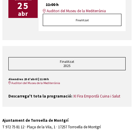
25
11:00 h
Auditori del Museu de la Mediterrània
abr
Finalitzat
Finalitzat
2025
divendres 25 d’abril
|
11:00 h
Auditori del Museu de la Mediterrània
Descarrega't tota la programació:
XI Fira Empordà Cuina i Salut
Ajuntament de Torroella de Montgrí
T 972 75 81 12 · Plaça de la Vila, 1 · 17257 Torroella de Montgrí