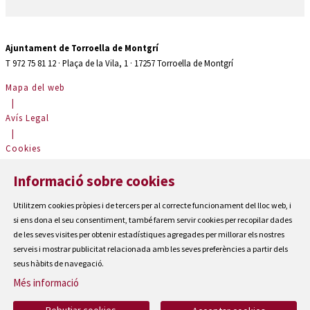
Ajuntament de Torroella de Montgrí
T 972 75 81 12 · Plaça de la Vila, 1 · 17257 Torroella de Montgrí
Mapa del web
|
Avís Legal
|
Cookies
|
Informació sobre cookies
Contactar
|
Utilitzem cookies pròpies i de tercers per al correcte funcionament del lloc web, i
Accessibilitat
si ens dona el seu consentiment, també farem servir cookies per recopilar dades
de les seves visites per obtenir estadístiques agregades per millorar els nostres
serveis i mostrar publicitat relacionada amb les seves preferències a partir dels
seus hàbits de navegació.
Més informació
Rebutjar cookies