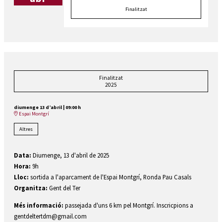
Finalitzat
Finalitzat
2025
diumenge 13 d’abril
|
09:00 h
Espai Montgrí
Altres
Data:
Diumenge, 13 d'abril de 2025
Hora:
9h
Lloc:
sortida a l'aparcament de l'Espai Montgrí, Ronda Pau Casals
Organitza:
Gent del Ter
Més informació:
passejada d'uns 6 km pel Montgrí. Inscricpions a
gentdeltertdm@gmail.com