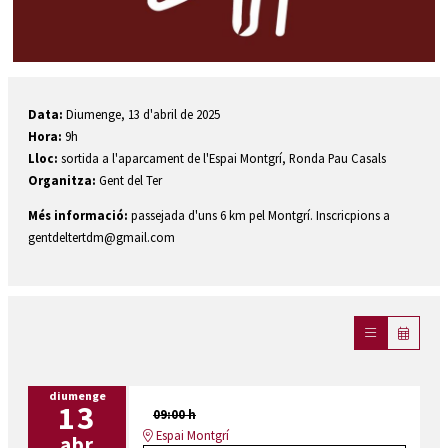
Diapositiva 1 de 1
Data:
Diumenge, 13 d'abril de 2025
Hora:
9h
Lloc:
sortida a l'aparcament de l'Espai Montgrí, Ronda Pau Casals
Organitza:
Gent del Ter
Més informació:
passejada d'uns 6 km pel Montgrí. Inscricpions a
gentdeltertdm@gmail.com
diumenge
13
09:00 h
Espai Montgrí
abr